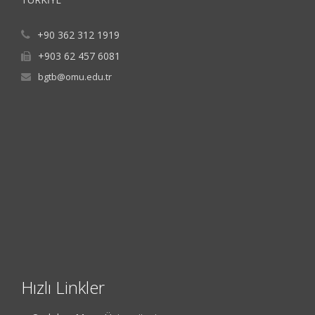
+90 362 312 1919
+903 62 457 6081
bgtb@omu.edu.tr
Hızlı Linkler