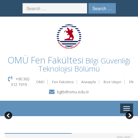
Search …
OMÜ
Fen Fakültesi
Bilgi Güvenliği
Teknolojisi Bölümü
+90 362
OMÜ
Fen Fakültesi
Anasayfa
Bize Ulaşın
EN
312 1919
bgtb@omu.edu.tr
Toggle
naviga